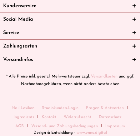
Kundenservice
Social Media
Service
Zahlungsarten
Versandinfos
* Alle Preise inkl. gesetzl. Mehrwertsteuer zzgl.
Versandkosten
und ggf.
Nachnahmegebühren, wenn nicht anders beschrieben
Nail Lexikon
Studiokunden-Login
Fragen & Antworten
Ingredients
Kontakt
Widerrufsrecht
Datenschutz
AGB
Versand- und Zahlungsbedingungen
Impressum
Design & Entwicklung -
www.enno.digital