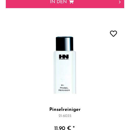
IN DEN
Pinselreiniger
21-6035
11,90 € *