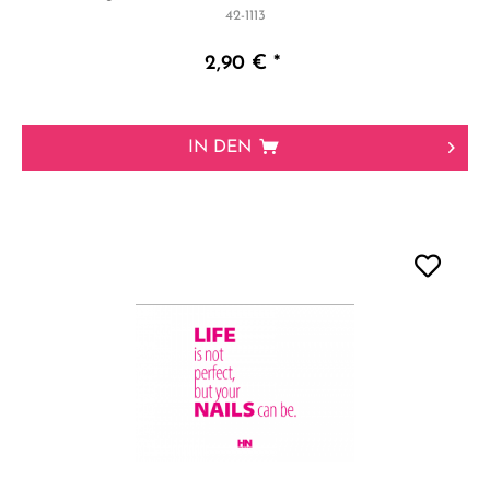
42-1113
2,90 € *
IN DEN