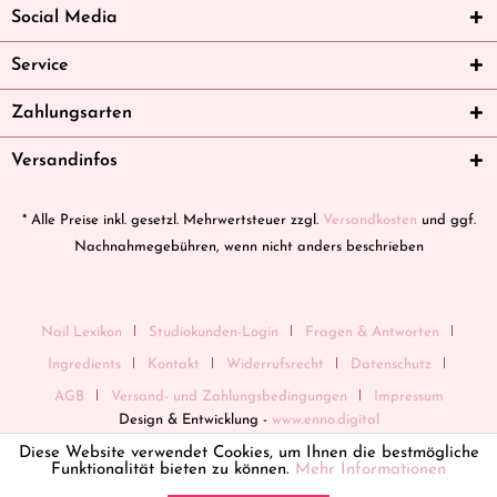
Social Media
Service
Zahlungsarten
Versandinfos
* Alle Preise inkl. gesetzl. Mehrwertsteuer zzgl.
Versandkosten
und ggf.
Nachnahmegebühren, wenn nicht anders beschrieben
Nail Lexikon
Studiokunden-Login
Fragen & Antworten
Ingredients
Kontakt
Widerrufsrecht
Datenschutz
AGB
Versand- und Zahlungsbedingungen
Impressum
Design & Entwicklung -
www.enno.digital
Diese Website verwendet Cookies, um Ihnen die bestmögliche
Funktionalität bieten zu können.
Mehr Informationen