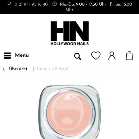
0 21 91 - 95 16 40
Mo.-Do. 9:00 - 17:30 Uhr | Fr. bis 15:00
Uhr
Menü
Übersicht
Colour UV Gele