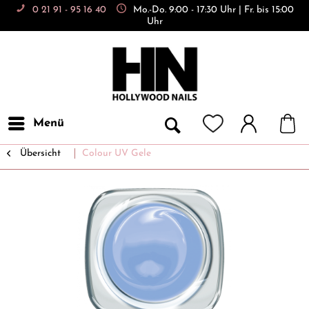
0 21 91 - 95 16 40
Mo.-Do. 9:00 - 17:30 Uhr | Fr. bis 15:00
Uhr
Menü
Übersicht
Colour UV Gele