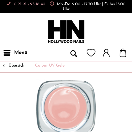
0 21 91 - 95 16 40
Mo.-Do. 9:00 - 17:30 Uhr | Fr. bis 15:00
Uhr
Menü
Übersicht
Colour UV Gele